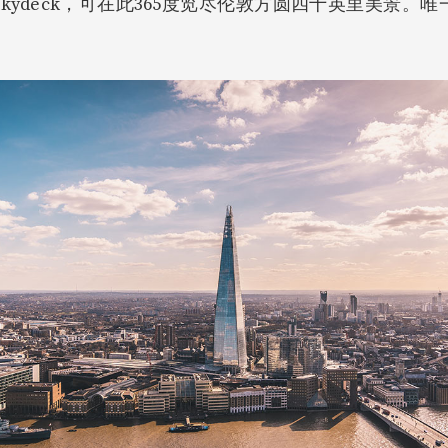
Skydeck，可在此365度览尽伦敦方圆四十英里美景。