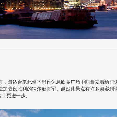
前，最适合来此坐下稍作休息欣赏广场中间矗立着纳尔
特拉法加战役胜利的纳尔逊将军。虽然此景点有许多游客到
名上更进一步。